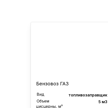
Бензовоз ГАЗ
Вид
топливозаправщик
Объем
5 м3
цисцерны, м³