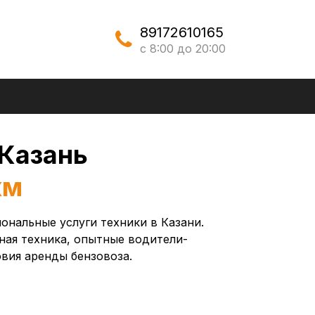
89172610165
с 8:00 до 20:00
Казань
км
нальные услуги техники в Казани.
ная техника, опытные водители-
вия аренды бензовоза.